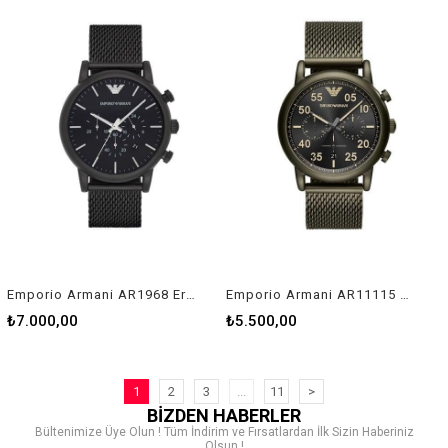
Emporio Armani AR1968 Erkek Kol Saati
Emporio Armani AR11115 Erkek Kol Saati
₺7.000,00
₺5.500,00
1
2
3
...
11
>
BİZDEN HABERLER
Bültenimize Üye Olun ! Tüm İndirim ve Fırsatlardan İlk Sizin Haberiniz
Olsun !