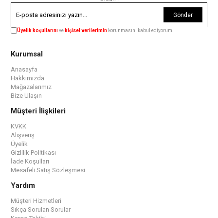
Gönder
Üyelik koşullarını
ve
kişisel verilerimin
korunmasını kabul ediyorum.
Kurumsal
Anasayfa
Hakkımızda
Mağazalarımız
Bize Ulaşın
Müşteri İlişkileri
KVKK
Alışveriş
Üyelik
Gizlilik Politikası
İade Koşulları
Mesafeli Satış Sözleşmesi
Yardım
Müşteri Hizmetleri
Sıkça Sorulan Sorular