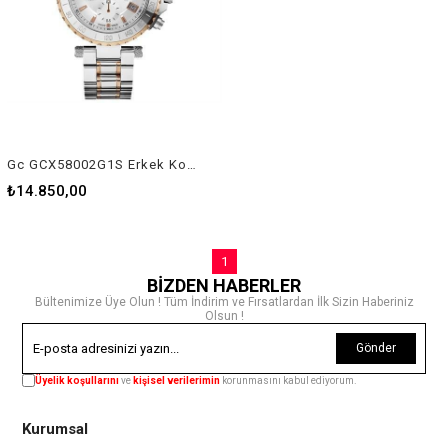
Gc GCX58002G1S Erkek Kol Saati
₺14.850,00
1
BİZDEN HABERLER
Bültenimize Üye Olun ! Tüm İndirim ve Fırsatlardan İlk Sizin Haberiniz
Olsun !
Gönder
Üyelik koşullarını
ve
kişisel verilerimin
korunmasını kabul ediyorum.
Kurumsal