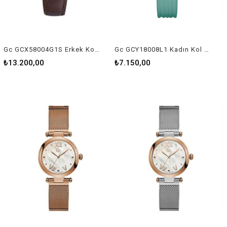
Gc GCX58004G1S Erkek Kol Saati
Gc GCY18008L1 Kadın Kol Saati
₺13.200,00
₺7.150,00