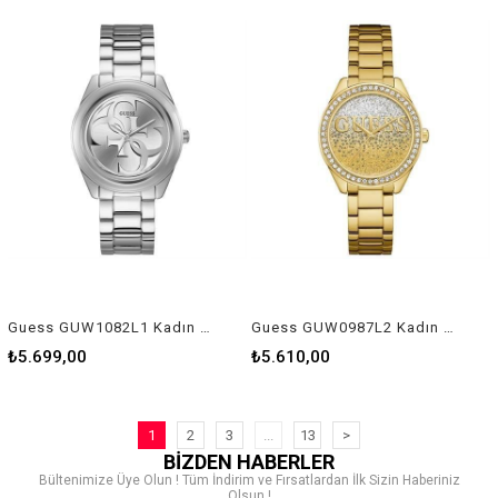
Guess GUW1082L1 Kadın Kol Saati
Guess GUW0987L2 Kadın Kol Saati
₺5.699,00
₺5.610,00
1
2
3
...
13
>
BİZDEN HABERLER
Bültenimize Üye Olun ! Tüm İndirim ve Fırsatlardan İlk Sizin Haberiniz
Olsun !