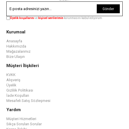
Gönder
Üyelik koşullarını
ve
kişisel verilerimin
korunmasını kabul ediyorum.
Kurumsal
Anasayfa
Hakkımızda
Mağazalarımız
Bize Ulaşın
Müşteri İlişkileri
KVKK
Alışveriş
Üyelik
Gizlilik Politikası
İade Koşulları
Mesafeli Satış Sözleşmesi
Yardım
Müşteri Hizmetleri
Sıkça Sorulan Sorular