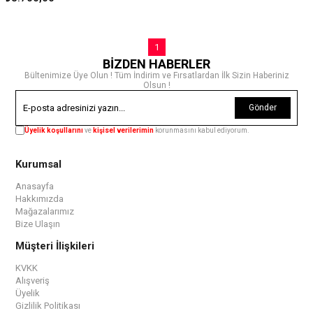
1
BİZDEN HABERLER
Bültenimize Üye Olun ! Tüm İndirim ve Fırsatlardan İlk Sizin Haberiniz
Olsun !
Gönder
Üyelik koşullarını
ve
kişisel verilerimin
korunmasını kabul ediyorum.
Kurumsal
Anasayfa
Hakkımızda
Mağazalarımız
Bize Ulaşın
Müşteri İlişkileri
KVKK
Alışveriş
Üyelik
Gizlilik Politikası