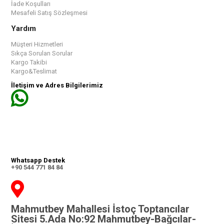
İade Koşulları
Mesafeli Satış Sözleşmesi
Yardım
Müşteri Hizmetleri
Sıkça Sorulan Sorular
Kargo Takibi
Kargo&Teslimat
İletişim ve Adres Bilgilerimiz
Whatsapp Destek
+90 544 771 84 84
Mahmutbey Mahallesi İstoç Toptancılar
Sitesi 5.Ada No:92 Mahmutbey-Bağcılar-