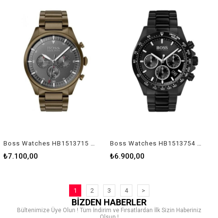
Boss Watches HB1513715 Erkek Kol Saati
Boss Watches HB1513754 Erkek Kol Saati
₺7.100,00
₺6.900,00
1
2
3
4
>
BİZDEN HABERLER
Bültenimize Üye Olun ! Tüm İndirim ve Fırsatlardan İlk Sizin Haberiniz
Olsun !