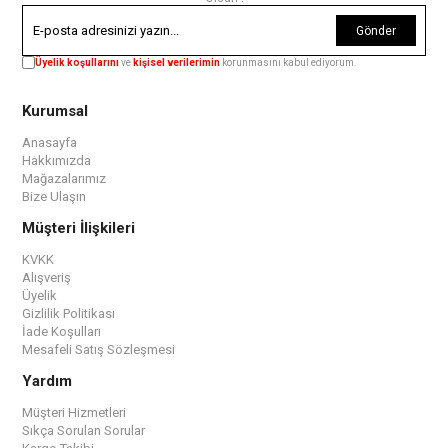
Gönder
Üyelik koşullarını
ve
kişisel verilerimin
korunmasını kabul ediyorum.
Kurumsal
Anasayfa
Hakkımızda
Mağazalarımız
Bize Ulaşın
Müşteri İlişkileri
KVKK
Alışveriş
Üyelik
Gizlilik Politikası
İade Koşulları
Mesafeli Satış Sözleşmesi
Yardım
Müşteri Hizmetleri
Sıkça Sorulan Sorular