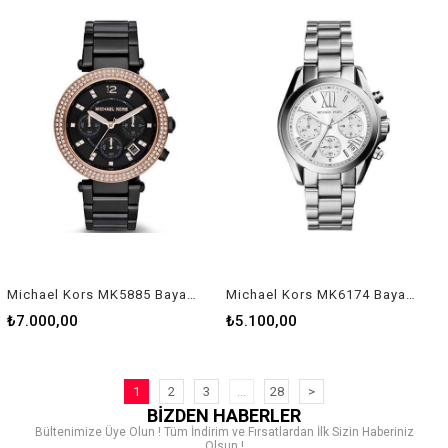
Michael Kors MK5885 Bayan Kol Saati
Michael Kors MK6174 Bayan Kol Saati
₺7.000,00
₺5.100,00
1
2
3
...
28
>
BİZDEN HABERLER
Bültenimize Üye Olun ! Tüm İndirim ve Fırsatlardan İlk Sizin Haberiniz
Olsun !