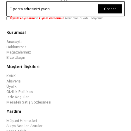
Gönder
Üyelik koşullarını
ve
kişisel verilerimin
korunmasını kabul ediyorum.
Kurumsal
Anasayfa
Hakkımızda
Mağazalarımız
Bize Ulaşın
Müşteri İlişkileri
KVKK
Alışveriş
Üyelik
Gizlilik Politikası
İade Koşulları
Mesafeli Satış Sözleşmesi
Yardım
Müşteri Hizmetleri
Sıkça Sorulan Sorular