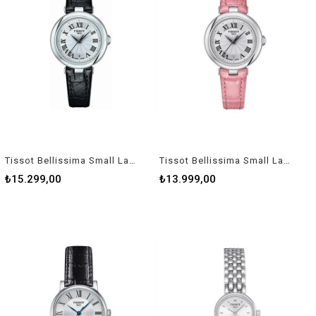
Tissot Bellissima Small Lady T1260101601300 Kadın Kol Saati T126.010.16.013.00
Tissot Bellissima Small Lady T1260101601301 Kadın Kol Saati T126.010.16.013.01
₺15.299,00
₺13.999,00