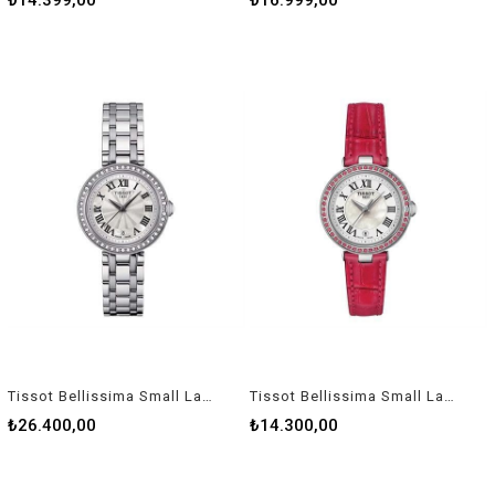
₺14.399,00
₺16.999,00
Tissot Bellissima Small Lady T1260106111300 Kadın Kol Saati T126.010.61.113.00
Tissot Bellissima Small Lady T1260106611300 Kadın Kol Saati T126.010.66.113.00
₺26.400,00
₺14.300,00