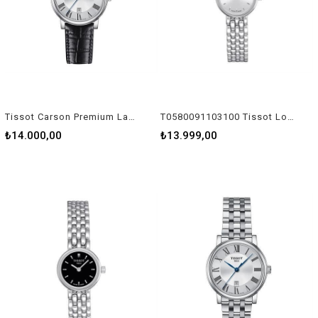
Tissot Carson Premium Lady T1222101603300 Kadın Kol Saati T122.210.16.033.00
T0580091103100 Tissot Lovely Kadın Kol Saati T058.009.11.031.00
₺14.000,00
₺13.999,00