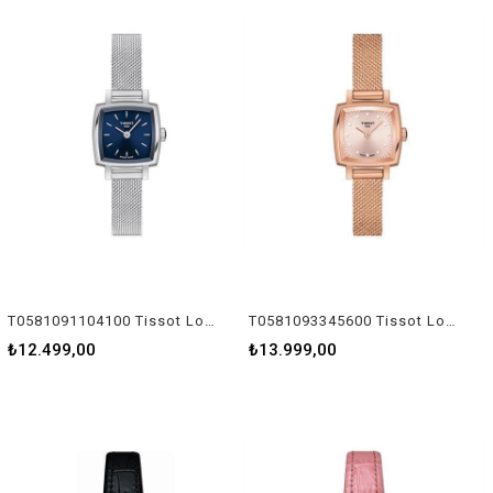
T0581091104100 Tissot Lovely Square Kadın Kol Saati T058.109.11.041.00
T0581093345600 Tissot Lovely Square Kadın Kol Saati T058.109.33.456.00
₺12.499,00
₺13.999,00