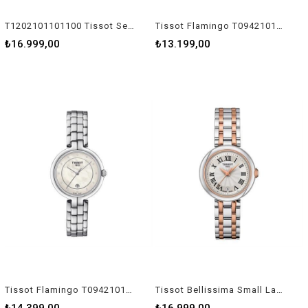
T1202101101100 Tissot Seastar 1000 Kadın Kol Saati T120.210.11.011.00
Tissot Flamingo T0942101111100 Kadın Kol Saati T094.210.11.111.00
₺16.999,00
₺13.199,00
Tissot Flamingo T0942101111601 Kadın Kol Saati T094.210.11.116.01
Tissot Bellissima Small Lady T1260102201301 Kadın Kol Saati T126.010.22.013.01