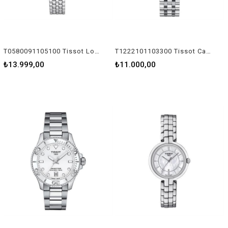
T0580091105100 Tissot Lovely Kadın Kol Saati T058.009.11.051.00
T1222101103300 Tissot Carson Premium Kadın Kol Saati T122.210.11.033.00
₺13.999,00
₺11.000,00