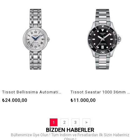
Tissot Bellissima Automatic T1262071101300 Kadın Kol Saati T126.207.11.013.00
Tissot Seastar 1000 36mm T1202101105100 Kol Saati T120.210.11.051.00
₺24.000,00
₺11.000,00
1
2
3
>
BİZDEN HABERLER
Bültenimize Üye Olun ! Tüm İndirim ve Fırsatlardan İlk Sizin Haberiniz
Olsun !