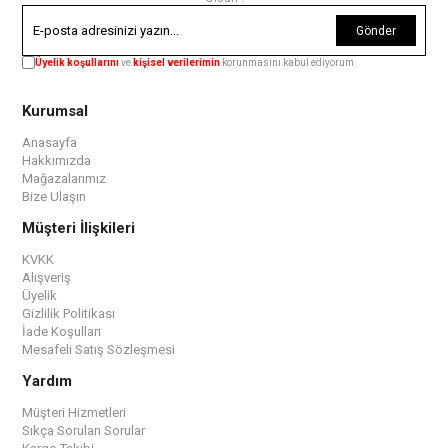
Gönder
Üyelik koşullarını
ve
kişisel verilerimin
korunmasını kabul ediyorum.
Kurumsal
Anasayfa
Hakkımızda
Mağazalarımız
Bize Ulaşın
Müşteri İlişkileri
KVKK
Alışveriş
Üyelik
Gizlilik Politikası
İade Koşulları
Mesafeli Satış Sözleşmesi
Yardım
Müşteri Hizmetleri
Sıkça Sorulan Sorular