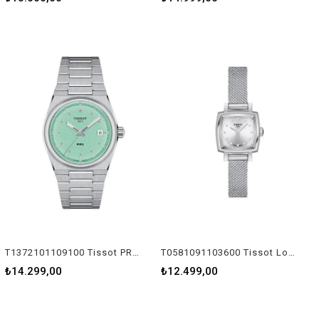
T1372101109100 Tissot PRX Kadın Kol Saati T137.210.11.091.00
T0581091103600 Tissot Lovely Square Kadın Kol Saati T058.109.11.036.00
₺14.299,00
₺12.499,00